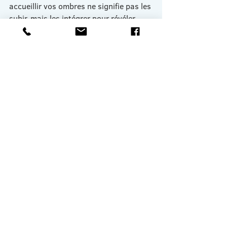
accueillir vos ombres ne signifie pas les 
subir, mais les intégrer pour révéler 
pleinement votre lumière. L’art devient 
ainsi un instrument sérieux et 
accessible pour explorer vos 
profondeurs, harmoniser votre identité 
et renforcer votre affirmation de soi 
avec conscience, sérénité et 
authenticité.