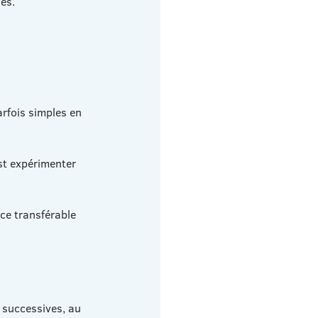
les.
arfois simples en 
est expérimenter 
ce transférable 
 successives, au 