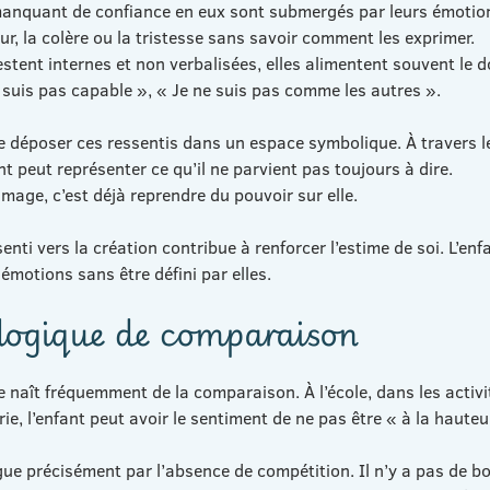
nquant de confiance en eux sont submergés par leurs émotions
ur, la colère ou la tristesse sans savoir comment les exprimer.
stent internes et non verbalisées, elles alimentent souvent le do
e suis pas capable », « Je ne suis pas comme les autres ».
e déposer ces ressentis dans un espace symbolique. À travers le
ant peut représenter ce qu’il ne parvient pas toujours à dire.
mage, c’est déjà reprendre du pouvoir sur elle.
nti vers la création contribue à renforcer l’estime de soi. L’en
 émotions sans être défini par elles.
a logique de comparaison
naît fréquemment de la comparaison. À l’école, dans les activi
ie, l’enfant peut avoir le sentiment de ne pas être « à la hauteu
ngue précisément par l’absence de compétition. Il n’y a pas de b