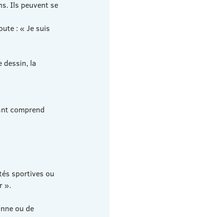
. Ils peuvent se 
ute : « Je suis 
 dessin, la 
fant comprend 
tés sportives ou 
r ».
onne ou de 