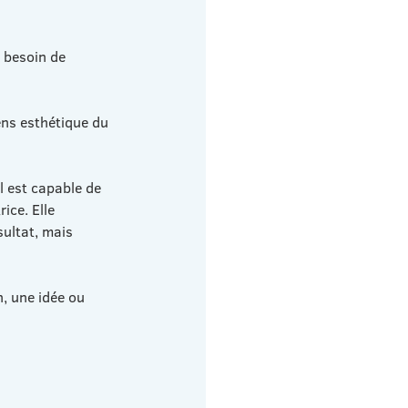
 besoin de 
ens esthétique du 
l est capable de 
ice. Elle 
sultat, mais 
, une idée ou 