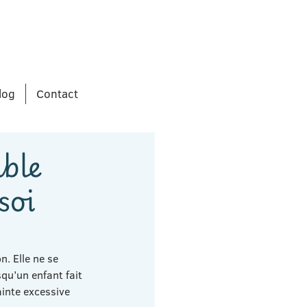
log
Contact
ible
soi
n. Elle ne se 
qu’un enfant fait 
rainte excessive 