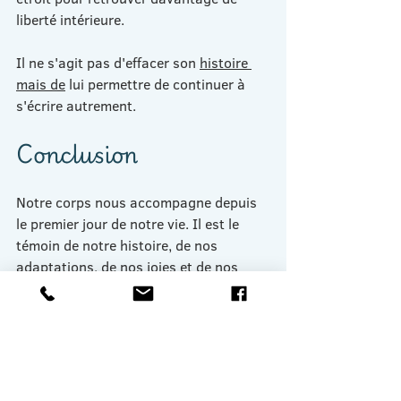
liberté intérieure.
Il ne s'agit pas d'effacer son 
histoire 
mais de
 lui permettre de continuer à 
s'écrire autrement.
Conclusion
Notre corps nous accompagne depuis 
le premier jour de notre vie. Il est le 
témoin de notre histoire, de nos 
adaptations, de nos joies et de nos 
blessures.
Prendre le temps de l'écouter, de le 
remettre en mouvement et de lui offrir 
un espace d'expression est une 
manière précieuse de prendre soin de 