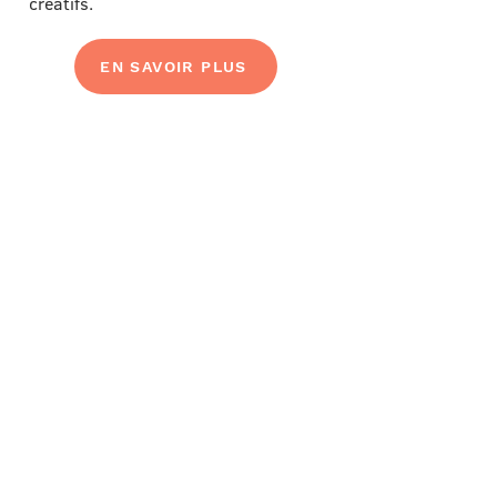
créatifs.
EN SAVOIR PLUS
L'Art-thérapie en
Ehpad et en
balnéothérapie
En EHPAD
, l'art-thérapie et la
danse-thérapie offrent des
moyens d'expression créatifs pour
renforcer les liens sociaux et
améliorer le bien-être physique et
psychique, tout en préservant